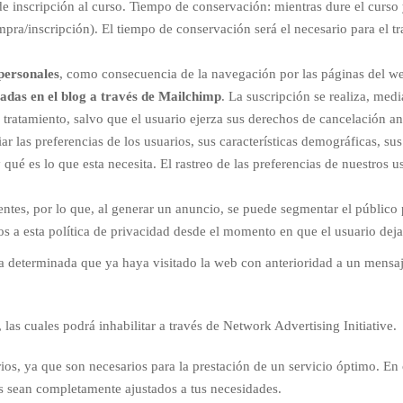
 de inscripción al curso. Tiempo de conservación: mientras dure el curso 
mpra/inscripción). El tiempo de conservación será el necesario para el tr
personales
, como consecuencia de la navegación por las páginas del web
radas en el blog a través de Mailchimp
. La suscripción se realiza, med
 tratamiento, salvo que el usuario ejerza sus derechos de cancelación an
iar las preferencias de los usuarios, sus características demográficas, su
ué es lo que esta necesita. El rastreo de las preferencias de nuestros u
ientes, por lo que, al generar un anuncio, se puede segmentar el público 
tos a esta política de privacidad desde el momento en que el usuario dej
 determinada que ya haya visitado la web con anterioridad a un mensaje 
las cuales podrá inhabilitar a través de Network Advertising Initiative.
rios, ya que son necesarios para la prestación de un servicio óptimo. En 
os sean completamente ajustados a tus necesidades.