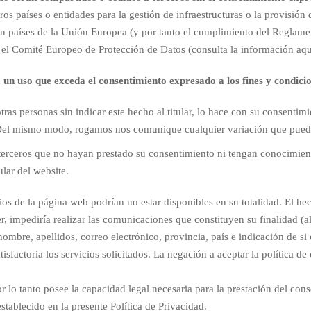
ros países o entidades para la gestión de infraestructuras o la provisión
o en países de la Unión Europea (y por tanto el cumplimiento del Reglam
el Comité Europeo de Protección de Datos (consulta la información aq
 un uso que exceda el consentimiento expresado a los fines y condicio
otras personas sin indicar este hecho al titular, lo hace con su consent
 Del mismo modo, rogamos nos comunique cualquier variación que pueda 
e terceros que no hayan prestado su consentimiento ni tengan conocimient
ular del website.
icios de la página web podrían no estar disponibles en su totalidad. El 
er, impediría realizar las comunicaciones que constituyen su finalidad (al 
nombre, apellidos, correo electrónico, provincia, país e indicación de si
tisfactoria los servicios solicitados. La negación a aceptar la política 
 lo tanto posee la capacidad legal necesaria para la prestación del cons
stablecido en la presente Política de Privacidad.