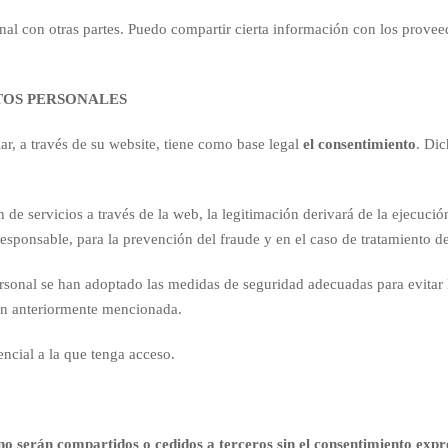
nal con otras partes. Puedo compartir cierta información con los proveed
TOS PERSONALES
lar, a través de su website, tiene como base legal
el consentimiento
. Di
 de servicios a través de la web, la legitimación derivará de la ejecució
 responsable, para la prevención del fraude y en el caso de tratamiento 
personal se han adoptado las medidas de seguridad adecuadas para evitar 
ión anteriormente mencionada.
encial a la que tenga acceso.
no serán compartidos o cedidos a terceros sin el consentimiento expr